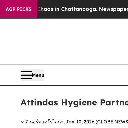
ollapse
Chaos in Chattanooga. Newspaper Owner 
AGP PICKS
Menu
Attindas Hygiene Partner
ราลี นอร์ทแคโรไลนา, Jan. 10, 2026 (GLOBE NEWSWIR