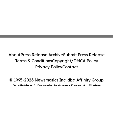
About
Press Release Archive
Submit Press Release
Terms & Conditions
Copyright/DMCA Policy
Privacy Policy
Contact
© 1995-2026 Newsmatics Inc. dba Affinity Group
Publishing & Bahrain Industry Press. All Rights
Reserved.
Cookie Settings / Your Privacy Choices