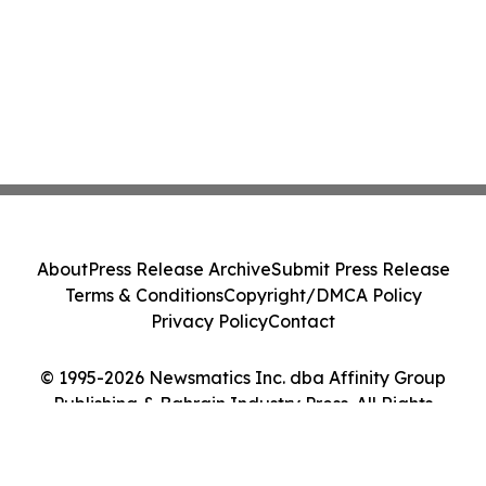
About
Press Release Archive
Submit Press Release
Terms & Conditions
Copyright/DMCA Policy
Privacy Policy
Contact
© 1995-2026 Newsmatics Inc. dba Affinity Group
Publishing & Bahrain Industry Press. All Rights
Reserved.
Cookie Settings / Your Privacy Choices